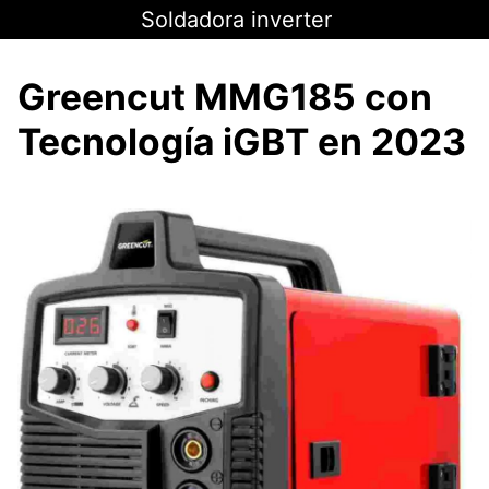
Saltar
Soldadora inverter
al
contenido
Greencut MMG185 con
Tecnología iGBT en 2023