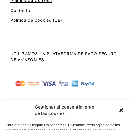
Política de Cookies
Contacto
Política de cookies (UE)
UTILIZAMOS LA PLATAFORMA DE PAGO SEGURO
DE AMAZON.ES
Gestionar el consentimiento
de las cookies
En calidad de Afiliado de Amazon, obtengo
Para ofrecer las mejores experiencias, utilizamos tecnologías como las
ingresos por las compras adscritas que cumplen