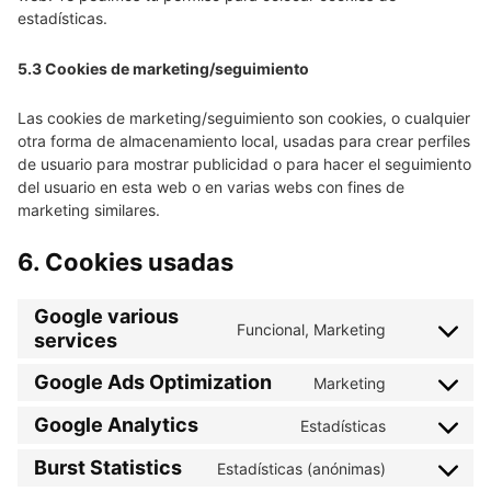
estadísticas.
5.3 Cookies de marketing/seguimiento
Las cookies de marketing/seguimiento son cookies, o cualquier
otra forma de almacenamiento local, usadas para crear perfiles
de usuario para mostrar publicidad o para hacer el seguimiento
del usuario en esta web o en varias webs con fines de
marketing similares.
6. Cookies usadas
Google various
Funcional, Marketing
services
Consent
to
Google Ads Optimization
Marketing
service
Consent
google-
to
Google Analytics
Estadísticas
Consent
various-
service
to
Burst Statistics
Estadísticas (anónimas)
services
google-
Consent
service