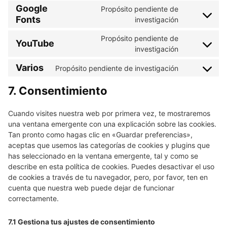
ads-
to
Google
Propósito pendiente de
google-
optimizati
Fonts
service
Consent
investigación
analytics
burst-
to
Propósito pendiente de
YouTube
statistics
service
Consent
investigación
google-
to
Varios
fonts
Propósito pendiente de investigación
service
Consent
youtube
to
7. Consentimiento
service
varios
Cuando visites nuestra web por primera vez, te mostraremos
una ventana emergente con una explicación sobre las cookies.
Tan pronto como hagas clic en «Guardar preferencias»,
aceptas que usemos las categorías de cookies y plugins que
has seleccionado en la ventana emergente, tal y como se
describe en esta política de cookies. Puedes desactivar el uso
de cookies a través de tu navegador, pero, por favor, ten en
cuenta que nuestra web puede dejar de funcionar
correctamente.
7.1 Gestiona tus ajustes de consentimiento