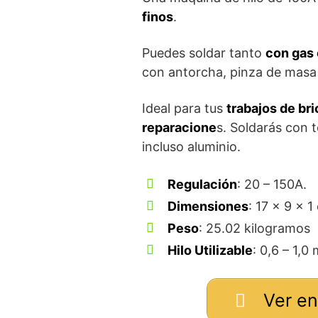
finos
.
Puedes soldar tanto
con gas 
con antorcha, pinza de masa 
Ideal para tus
trabajos de br
reparacione
s. Soldarás con t
incluso aluminio.
Regulación
: 20 – 150A.
Dimensiones
: ‎17 x 9 x 
Peso
: 25.02 kilogramos
Hilo Utilizable
: 0,6 – 1,0
Ver e