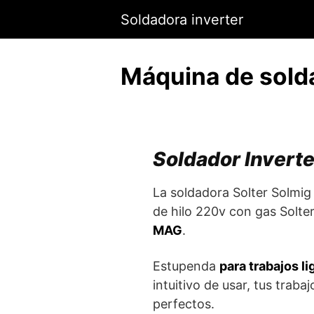
Saltar
Soldadora inverter
al
contenido
Máquina de solda
Soldador Invert
La soldadora Solter Solmig
de hilo 220v con gas Solte
MAG
.
Estupenda
para trabajos l
intuitivo de usar, tus trab
perfectos.