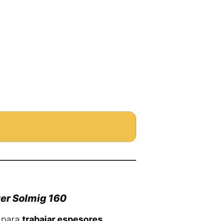
ter Solmig 160
 para
trabajar espesores