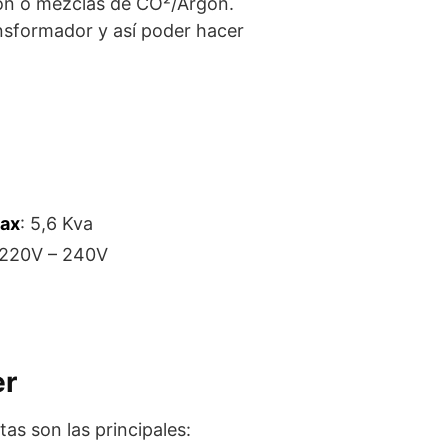
ón o mezclas de CO²/Argón.
ansformador y así poder hacer
max
: 5,6 Kva
 220V – 240V
er
tas son las principales: