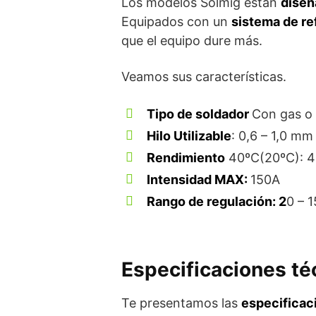
Los modelos Solmig están
diseñ
Equipados con un
sistema de re
que el equipo dure más.
Veamos sus características.
Tipo de soldador
Con gas o 
Hilo Utilizable
: 0,6 – 1,0 mm
Rendimiento
40ºC(20ºC): 4
Intensidad MAX:
150A
Rango de regulación: 2
0 – 
Especificaciones téc
Te presentamos las
especificac