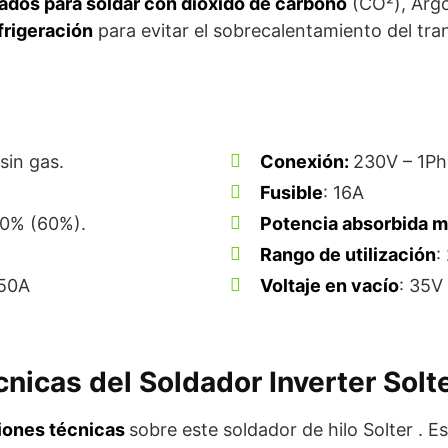
ados para soldar con dióxido de carbono
(CO²), Arg
frigeración
para evitar el sobrecalentamiento del tr
sin gas.
Conexión:
230V – 1Ph
Fusible
: 16A
0% (60%).
Potencia absorbida 
Rango de utilización
:
150A
Voltaje en vacío
: 35V
nicas del Soldador Inverter Solt
iones técnicas
sobre este soldador de hilo Solter . Es